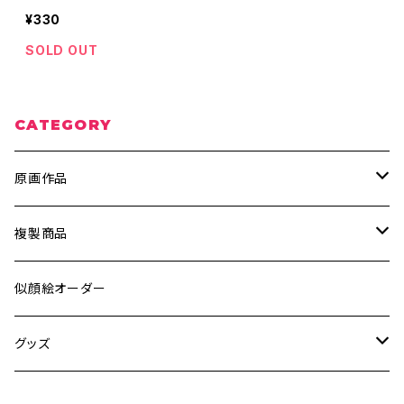
¥330
SOLD OUT
CATEGORY
原画作品
ポスター、ポストカード
複製商品
ウッドペイント
A4サイズ
似顔絵オーダー
キャンバス
ポストカードサイズ
グッズ
ステッカー