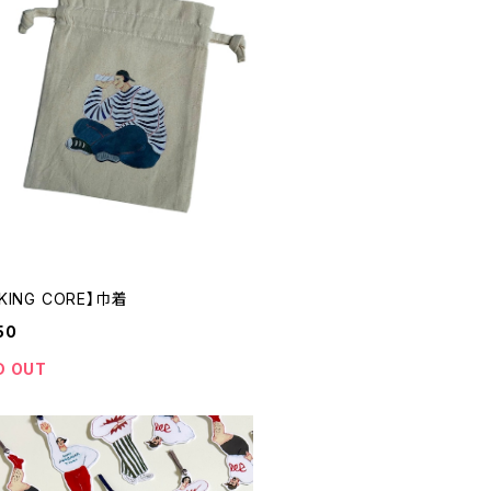
EKING CORE】巾着
50
D OUT