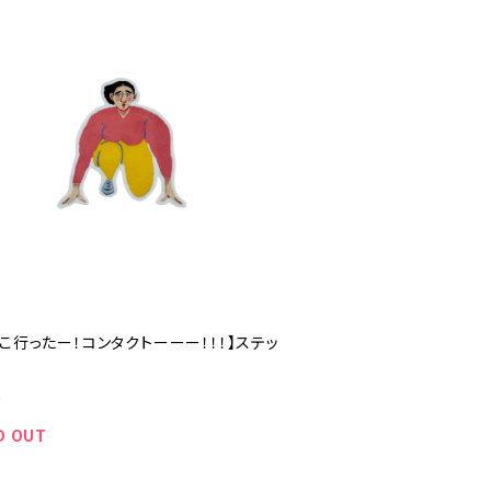
こ行ったー！コンタクトーーー！！！】ステッ
0
D OUT