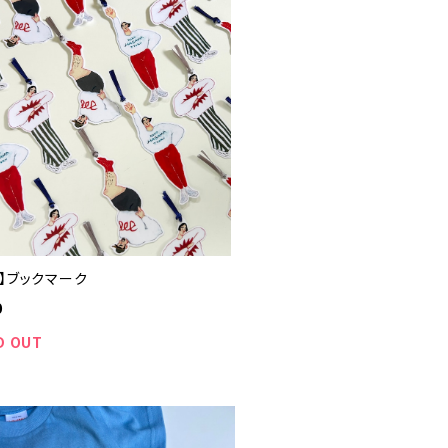
々】ブックマーク
0
D OUT