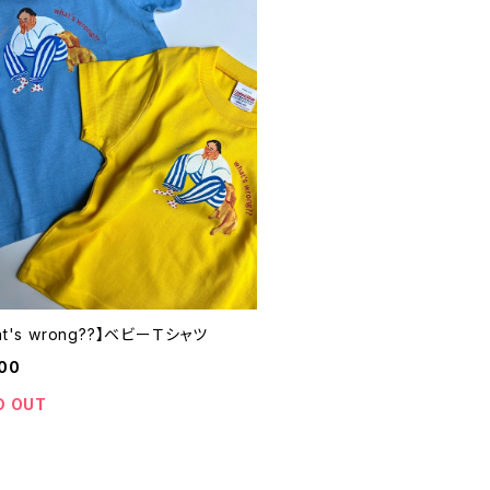
at's wrong??】ベビーＴシャツ
00
D OUT