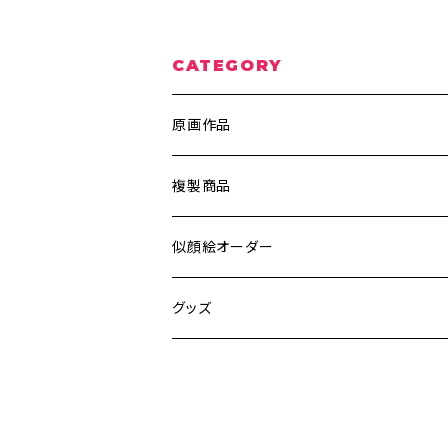
CATEGORY
原画作品
ポスター、ポストカード
複製商品
ウッドペイント
A4サイズ
似顔絵オーダー
キャンバス
ポストカードサイズ
グッズ
ステッカー
小物