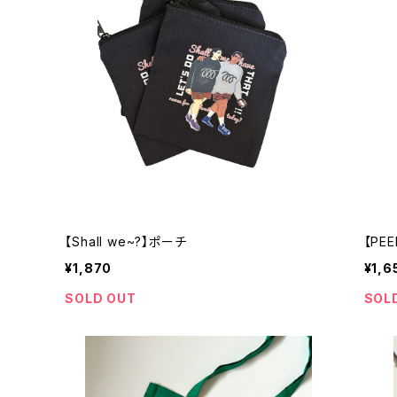
【Shall we~?】ポーチ
【PE
¥1,870
¥1,6
SOLD OUT
SOL