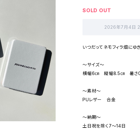
SOLD OUT
2026年7月4日 
いつだってネモフィラ畑にゆ
～サイズ～
横幅6㎝ 縦幅8.5㎝ 暑さ0
～素材～
PUレザー 合金
～納期～
土日祝を除く7～14日