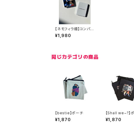
【ネモフィラ畑】コンパク
トミラー
¥1,980
同じカテゴリの商品
【bestie】ポーチ
【Shall we~?
¥1,870
¥1,870