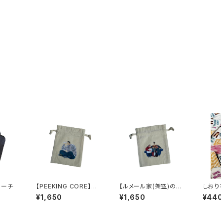
】ポーチ
【PEEKING CORE】巾
【ルメール家(架空)の忙
しおり
着
しない家族写真】巾着
¥1,650
¥1,650
¥44