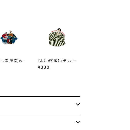
ール家(架空)の忙
【おにぎり娘】ステッカー
家族写真】ステッ
0
¥330