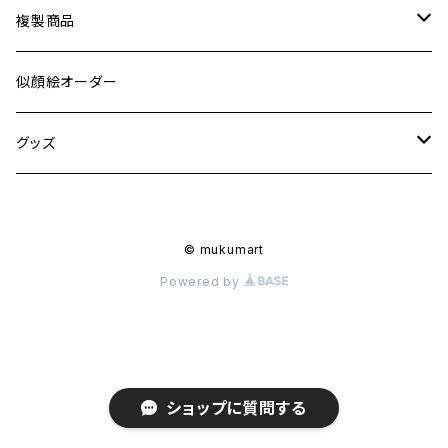
ポスター、ポストカード
複製商品
ウッドペイント
A4サイズ
似顔絵オーダー
キャンバス
ポストカードサイズ
グッズ
ステッカー
© mukumart
小物
Powered by
エコバッグ
カレンダー
ランチバッグ
2024年
アパレルグッズ
ショップに質問する
巾着
Tシャツ