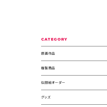
CATEGORY
原画作品
ポスター、ポストカード
複製商品
ウッドペイント
A4サイズ
似顔絵オーダー
キャンバス
ポストカードサイズ
グッズ