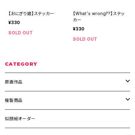
【おにぎり娘】ステッカー
【What's wrong??】ステッ
カー
¥330
¥330
SOLD OUT
SOLD OUT
CATEGORY
原画作品
ポスター、ポストカード
複製商品
ウッドペイント
A4サイズ
似顔絵オーダー