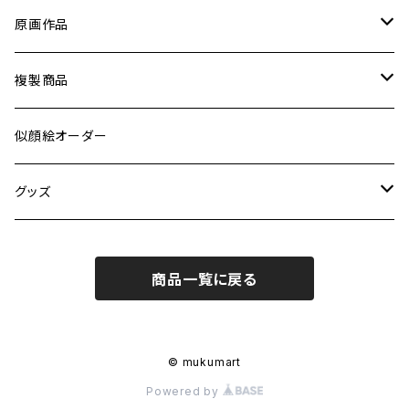
原画作品
ポスター、ポストカード
複製商品
ウッドペイント
A4サイズ
似顔絵オーダー
キャンバス
ポストカードサイズ
グッズ
ステッカー
商品一覧に戻る
小物
エコバッグ
カレンダー
© mukumart
Powered by
ランチバッグ