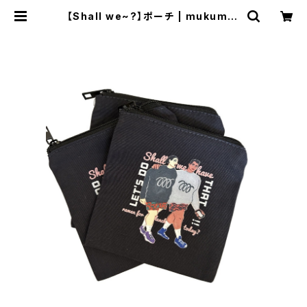
【Shall we~?】ポーチ | mukumar
t