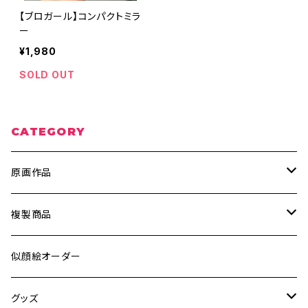
【ブロガール】コンパクトミラ
ー
¥1,980
SOLD OUT
CATEGORY
原画作品
ポスター、ポストカード
複製商品
ウッドペイント
A4サイズ
似顔絵オーダー
キャンバス
ポストカードサイズ
グッズ